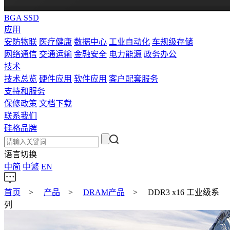
BGA SSD
应用
安防物联
医疗健康
数据中心
工业自动化
车规级存储
网络通信
交通运输
金融安全
电力能源
政务办公
技术
技术总览
硬件应用
软件应用
客户配套服务
支持和服务
保修政策
文档下载
联系我们
硅格品牌
语言切换
中简
中繁
EN
首页
>
产品
>
DRAM产品
>
DDR3 x16 工业级系
列